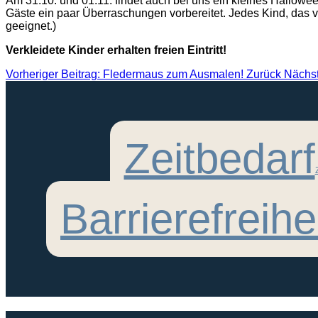
Am 31.10. und 01.11. findet auch bei uns ein kleines Hallowee
Gäste ein paar Überraschungen vorbereitet. Jedes Kind, das ve
geeignet.)
Verkleidete Kinder erhalten freien Eintritt!
Vorheriger Beitrag: Fledermaus zum Ausmalen!
Zurück
Nächst
Zeitbedarf
Barrierefreihe