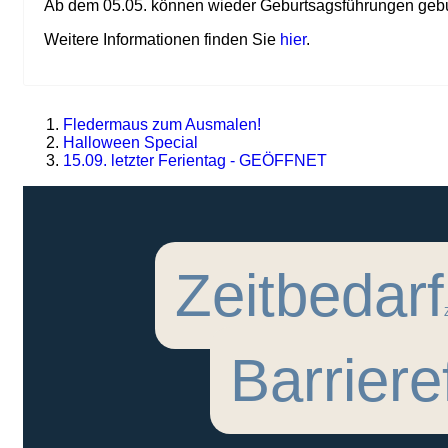
Ab dem 05.05. können wieder Geburtsagsführungen geb
Weitere Informationen finden Sie
hier
.
Fledermaus zum Ausmalen!
Halloween Special
15.09. letzter Ferientag - GEÖFFNET
Zeitbedarf
Barriere