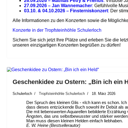
26.09.2026 – Mathias Petry & Friends
:
Virtuose Ja
27.09.2026 – Jan Wannemacher
:
Gefühlvolle Musi
03.10. & 04.10.2026 – Finsterniskonzert
:
Der stim
Alle Informationen zu den Konzerten sowie die Möglichkei
Konzerte in der Tropfsteinhöhle Schulerloch
Sichern Sie sich jetzt Ihre Plätze und erleben Sie die l
unseren einzigartigen Konzerten begrüßen zu dürfen!
Geschenkidee zu Ostern: „Bin ich ein 
Schulerloch
Tropfsteinhöhle Schulerloch
18. März 2026
Der Spruch des kleinen Glis - «Ich kann es schon. Ich s
dass dieses entzückende Buch sowohl ihr Debüt als auch 
Die mit liebenswerten Aquarellen bebilderte Erzählung
Ängsten, das uns selbstbewusster und stärker werden 
Man muss diesen kleinen Helden einfach liebhaben.
E. W. Heine (Bestsellerautor)