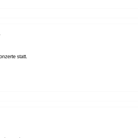
6
nzerte statt.