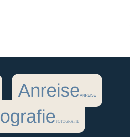
Anreise
ANREISE
ografie
FOTOGRAFIE