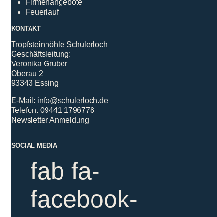
Firmenangebote
Feuerlauf
KONTAKT
Tropfsteinhöhle Schulerloch
Geschäftsleitung:
Veronika Gruber
Oberau 2
93343 Essing
E-Mail:
i
nfo@schulerloch.de
Telefon:
09441 1796778
Newsletter Anmeldung
SOCIAL MEDIA
fab fa-
facebook-