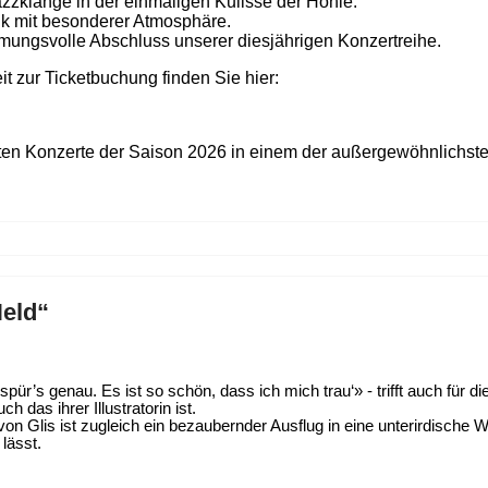
zzklänge in der einmaligen Kulisse der Höhle.
k mit besonderer Atmosphäre.
mungsvolle Abschluss unserer diesjährigen Konzertreihe.
t zur Ticketbuchung finden Sie hier:
etzten Konzerte der Saison 2026 in einem der außergewöhnlichst
Held“
pür’s genau. Es ist so schön, dass ich mich trau‘» - trifft auch für d
das ihrer Illustratorin ist.
 von Glis ist zugleich ein bezaubernder Ausflug in eine unterirdisc
lässt.