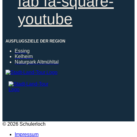
fab fa-square-
youtube
AUSFLUGSZIELE DER REGION
Essing
Kelheim
Naturpark Altmühltal
© 2026 Schulerloch
Impressum