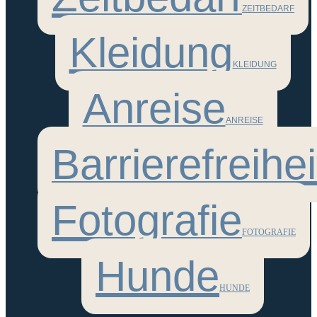
ZEITBEDARF
Kleidung
KLEIDUNG
Anreise
ANREISE
Barrierefreihei
Fotografie
FOTOGRAFIE
Hunde
HUNDE